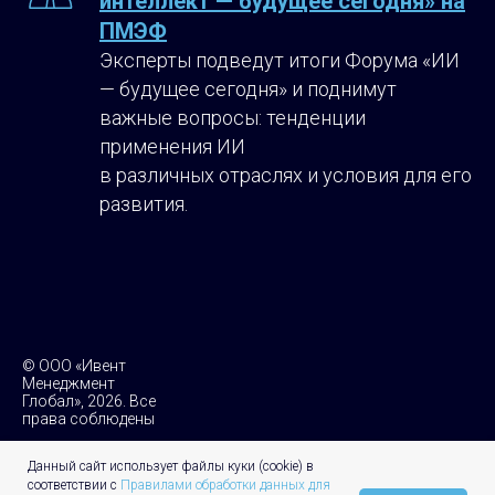
интеллект — будущее сегодня» на
ПМЭФ
Эксперты подведут итоги Форума «ИИ
— будущее сегодня» и поднимут
важные вопросы: тенденции
применения ИИ
в различных отраслях и условия для его
развития.
© ООО «Ивент
Менеджмент
Глобал», 2026. Все
права соблюдены
Политика обработки персональных данных
Данный сайт использует файлы куки (cookie) в
соответствии с
Правилами обработки данных для
Правила обработки данных для ведения статистики