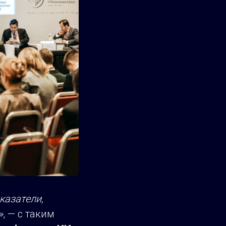
казатели,
»
, — с таким