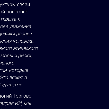
уктуры связи
й повестке:
открыта к
нове уважения
ецифики разных
нения человека,
вного этического
ызовы и риски,
ивного
гии, которые
Это ляжет в
будущего».
логий Торгово-
едряя ИИ, мы