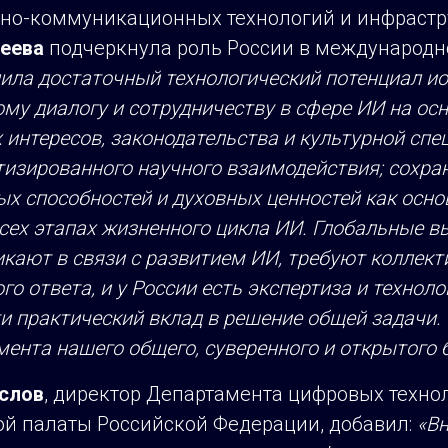
о-коммуникационных технологий и инфрастр
еева
подчеркнула роль России в международно
ила достаточный технологический потенциал и
му диалогу и сотрудничеству в сфере ИИ на ос
интересов, законодательства и культурной сп
тизированного научного взаимодействия; сохра
ых способностей и духовных ценностей как осно
сех этапах жизненного цикла ИИ. Глобальные в
кают в связи с развитием ИИ, требуют коллект
о ответа, и у России есть экспертиза и техноло
и практический вклад в решение общей задачи. 
ента нашего общего, суверенного и открытого 
слов
, директор Департамента цифровых техно
 палаты Российской Федерации, добавил:
«Вн