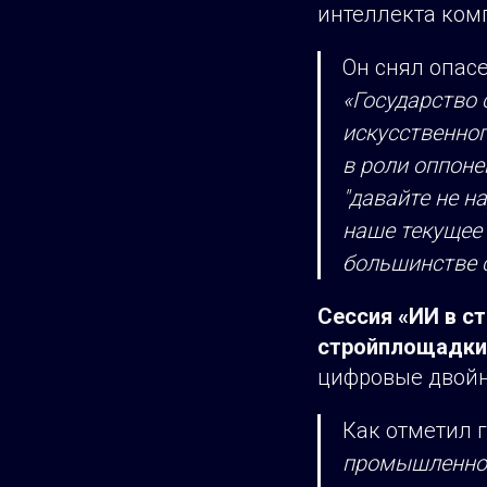
интеллекта ком
Он снял опас
«Государство
искусственног
в роли оппоне
"давайте не н
наше текущее
большинстве с
Сессия «ИИ в с
стройплощадки
цифровые двойн
Как отметил 
промышленное