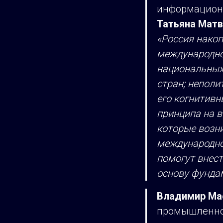
информационн
Татьяна Матв
«Россия накоп
международно
национальных 
стран; неполи
его когнитивн
принципа на в
которые возни
международног
помогут внест
основу фундам
Владимир Ма
промышленной