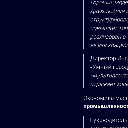
хороших модел
Двухслойная 
структуриров
повышает точн
реализован в 
не как концеп
Директор Инс
«Умный город
«мультиагент
отражает меж
Экономика масш
промышленности
Руководитель