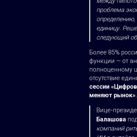
между пилото
проблема экон
определению, 
единицу. Реше
следующий объ
Более 85% росси
функции — от ан
полноценному ц
отсутствие един
сессии «Цифров
меняют рынок»
.
Вице-президе
Балашова
под
компаний рите