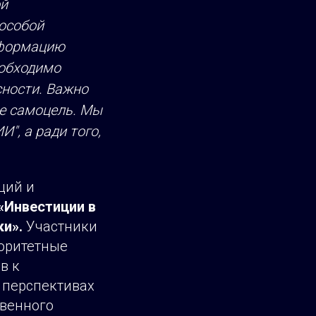
ой
особой
нформацию
обходимо
сности. Важно
не самоцель. Мы
И", а ради того,
ций и
«Инвестиции в
и».
Участники
иоритетные
в к
 перспективах
твенного