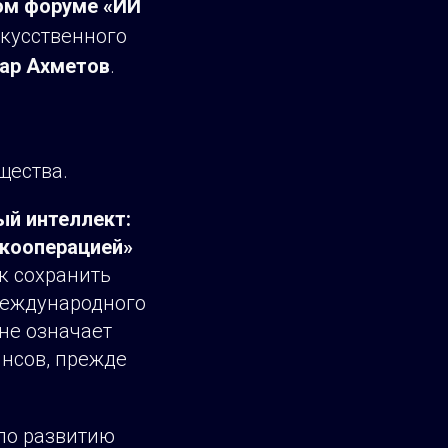
ном форуме «ИИ
кусственного
ар Ахметов
.
щества.
й интеллект:
 кооперацией»
к сохранить
международного
не означает
нсов, прежде
по развитию