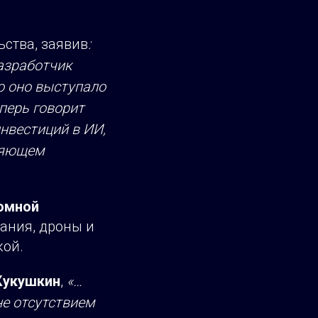
ства, заявив
:
азработчик
о оно выступало
еперь говорит
инвестиций в ИИ,
ляющем
номной
ания, дроны и
кой.
Кукушкин
,
«…
е отсутствием