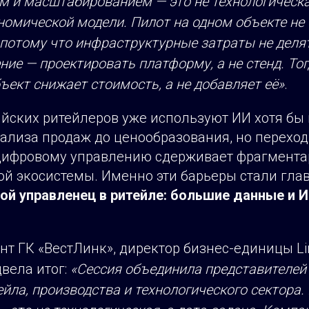
м и масштабированием — это не технологическа
омической модели. Пилот на одном объекте не 
потому что инфраструктурные затраты не делят
ние — проектировать платформу, а не стенд. То
ект снижает стоимость, а не добавляет её»
.
йских ритейлеров уже используют ИИ хотя бы 
ализа продаж до ценообразования, но переход
ифровому управлению сдерживает фрагмента
ой экосистемы. Именно эти барьеры стали гла
ой управленец в ритейле: большие данные и 
нт ГК «ВестЛинк», директор бизнес-единицы L
вела итог:
«Сессия объединила представителей
йла, производства и технологического сектора.