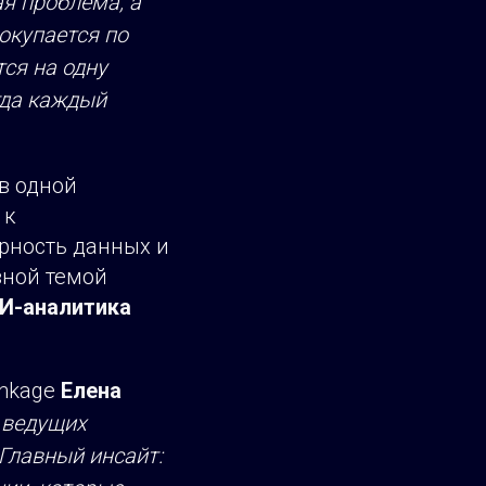
я проблема, а
окупается по
ся на одну
гда каждый
в одной
 к
рность данных и
вной темой
ИИ-аналитика
inkage
Елена
 ведущих
 Главный инсайт: