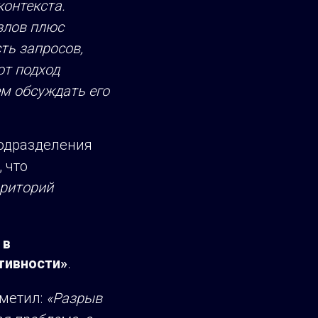
контекста.
злов плюс
ть запросов,
от подход
жем обсуждать его
подразделения
 что
рриторий
 в
тивности»
.
метил:
«Разрыв