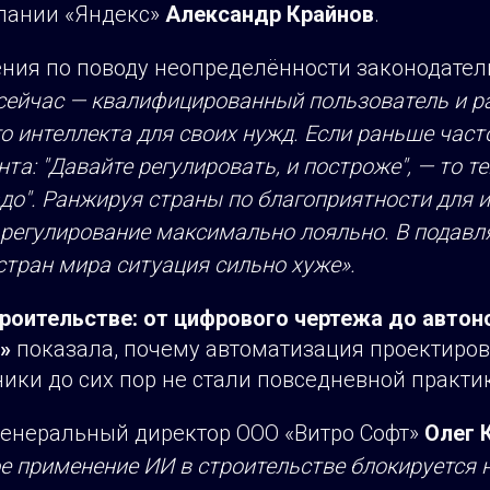
пании «Яндекс»
Александр Крайнов
.
ения по поводу неопределённости законодатель
 сейчас — квалифицированный пользователь и р
о интеллекта для своих нужд. Если раньше част
нта: "Давайте регулировать, и построже", — то т
адо". Ранжируя страны по благоприятности для 
 регулирование максимально лояльно. В подав
тран мира ситуация сильно хуже».
троительстве: от цифрового чертежа до авто
»
показала, почему автоматизация проектиров
ики до сих пор не стали повседневной практи
генеральный директор ООО «Витро Софт»
Олег 
 применение ИИ в строительстве блокируется н