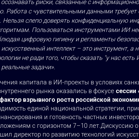
 осознавать риски, связанные с информационн
ю. Работа с чувствительными данными требует 
. Нельзя слепо доверять конфиденциальную и
горитмам. Пользоваться инструментами ИИ не
облюдая цифровую гигиену и регламенты безопа
 искусственный интеллект – это инструмент, а 
логии не ради того, чтобы сказать "у нас есть И
 реальные задачи».
чения капитала в ИИ-проекты в условиях санк
внутреннего рынка оказались в фокусе
сессии 
фактор взрывного роста российской экономик
одимость единой национальной стратегии, пр
нансирования и готовность частных инвесторо
ложениям с горизонтом 7–10 лет.Дискуссию о
шил директор по развитию технологий искусс