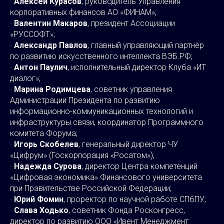
·
Алексей Курасов
, руководитель Управления
корпоративных финансов АО «ФИНАМ»;
·
Валентин Макаров
, президент Ассоциации
«РУССОФТ»;
·
Александр Павлов
, главный управляющий партнёр
по развитию искусственного интеллекта ВЭБ.РФ;
·
Антон Паулич
, исполнительный директор Клуба «ИТ
диалог»;
·
Марина Родимцева
, советник управления
Администрации Президента по развитию
информационно-коммуникационных технологий и
инфраструктуры связи, координатор Программного
комитета Форума;
·
Игорь Скобелев
, генеральный директор ЧУ
«Цифрум» (Госкорпорация «Росатом»);
·
Надежда Сурова
, директор Центра компетенций
«Цифровая экономика» Финансового университета
при Правительстве Российской Федерации;
·
Юрий Фомин
, проректор по научной работе СПбПУ;
·
Слава Ходько
, советник Фонда Росконгресс,
директор по развитию ООО «Ивент Менеджмент